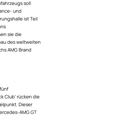
fahrzeugs soll
mance- und
ngshalle ist Teil
ans
en sie die
bau des weltweiten
echs AMG Brand
fünf
k Club‘ rücken die
elpunkt. Dieser
 Mercedes-AMG GT