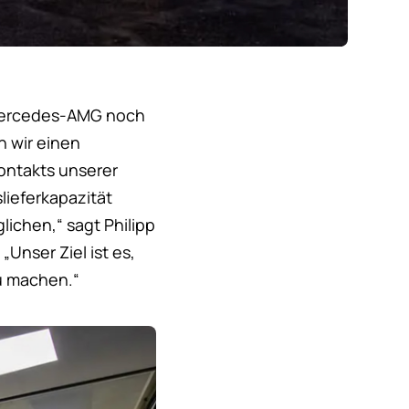
 Mercedes-AMG noch
n wir einen
ontakts unserer
ieferkapazität
chen,“ sagt Philipp
nser Ziel ist es,
u machen.“