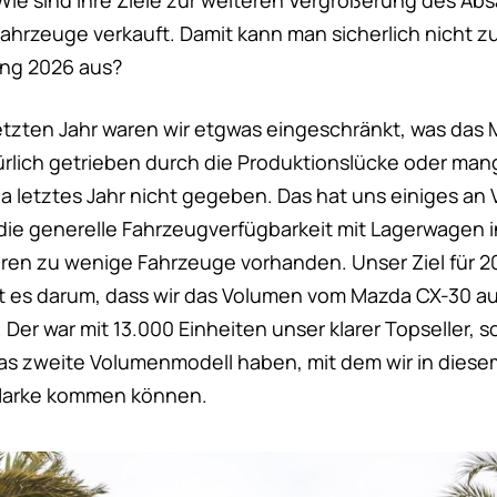
 Wie sind Ihre Ziele zur weiteren Vergrößerung des Abs
ahrzeuge verkauft. Damit kann man sicherlich nicht zu
ung 2026 aus?
letzten Jahr waren wir etgwas eingeschränkt, was das
türlich getrieben durch die Produktionslücke oder man
ja letztes Jahr nicht gegeben. Das hat uns einiges an
ie generelle Fahrzeugverfügbarkeit mit Lagerwagen i
aren zu wenige Fahrzeuge vorhanden. Unser Ziel für 2
ht es darum, dass wir das Volumen vom Mazda CX-30 a
. Der war mit 13.000 Einheiten unser klarer Topseller, 
as zweite Volumenmodell haben, mit dem wir in diesem
Marke kommen können.