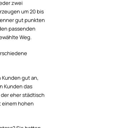
ieder zwei
hrzeugen um 20 bis
brenner gut punkten
t den passenden
 gewählte Weg.
verschiedene
n Kunden gut an,
en Kunden das
 der eher städtisch
it einem hohen