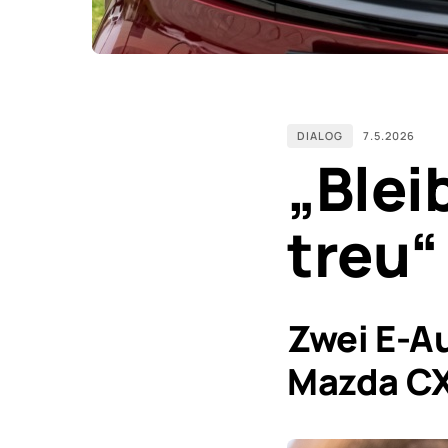
DIALOG
7.5.2026
„Blei
treu“
Zwei E-A
Mazda C