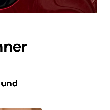
nner
 und