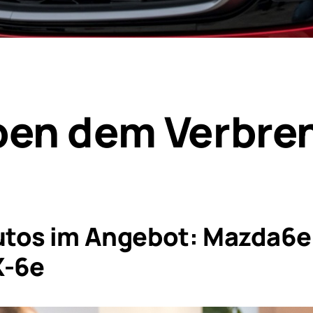
ben dem Verbre
utos im Angebot: Mazda6e
X-6e