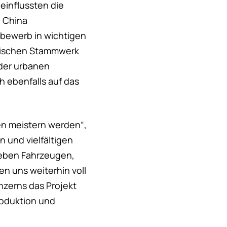
einflussten die
n China
tbewerb in wichtigen
nischen Stammwerk
 der urbanen
h ebenfalls auf das
gen meistern werden“,
 und vielfältigen
ieben Fahrzeugen,
en uns weiterhin voll
onzerns das Projekt
roduktion und