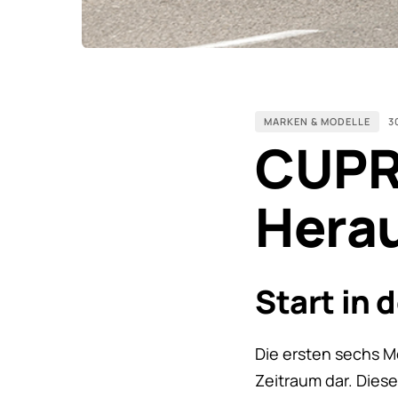
MARKEN & MODELLE
3
CUPRA
Hera
Start in
Die ersten sechs Mo
Zeitraum dar. Dies