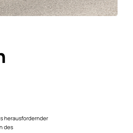
n
als herausfordernder
en des