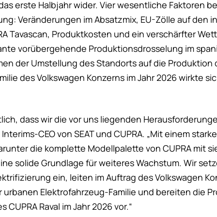
as erste Halbjahr wider. Vier wesentliche Faktoren be
ng: Veränderungen im Absatzmix, EU-Zölle auf den i
A Tavascan, Produktkosten und ein verschärfter Wet
lante vorübergehende Produktionsdrosselung im spa
hmen der Umstellung des Standorts auf die Produktion
milie des Volkswagen Konzerns im Jahr 2026 wirkte sic
htlich, dass wir die vor uns liegenden Herausforderun
 Interims-CEO von SEAT und CUPRA. „Mit einem starken
darunter die komplette Modellpalette von CUPRA mit s
ine solide Grundlage für weiteres Wachstum. Wir setz
ektrifizierung ein, leiten im Auftrag des Volkswagen K
r urbanen Elektrofahrzeug-Familie und bereiten die P
s CUPRA Raval im Jahr 2026 vor.“