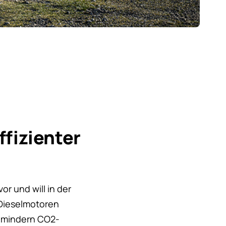
fizienter
or und will in der
 Dieselmotoren
d mindern CO2-