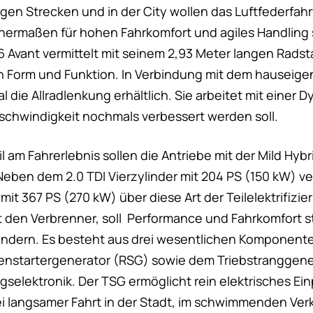
ngen Strecken und in der City wollen das Luftfederfah
chermaßen für hohen Fahrkomfort und agiles Handling 
6 Avant vermittelt mit seinem 2,93 Meter langen Rads
Form und Funktion. In Verbindung mit dem hauseigen
al die Allradlenkung erhältlich. Sie arbeitet mit einer 
chwindigkeit nochmals verbessert werden soll.
 am Fahrerlebnis sollen die Antriebe mit der Mild Hyb
eben dem 2.0 TDI Vierzylinder mit 204 PS (150 kW) ve
mit 367 PS (270 kW) über diese Art der Teilelektrifizi
 den Verbrenner, soll Performance und Fahrkomfort s
dern. Es besteht aus drei wesentlichen Komponenten
enstartergenerator (RSG) sowie dem Triebstranggene
ngselektronik. Der TSG ermöglicht rein elektrisches E
i langsamer Fahrt in der Stadt, im schwimmenden Verk