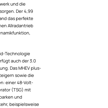
rwerk und die
sorgen. Der 4,99
tand das perfekte
en Allradantrieb
Dynamikfunktion,
rid-Technologie
rfügt auch der 3.0
erung. Das MHEV plus-
teigern sowie die
: einer 48-Volt-
rator (TSG) mit
inparken und
ehr, beispielsweise