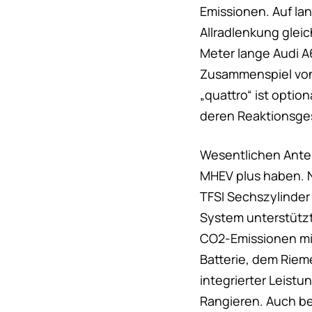
Emissionen. Auf la
Allradlenkung glei
Meter lange Audi A
Zusammenspiel von 
„quattro“ ist option
deren Reaktionsges
Wesentlichen Anteil
MHEV plus haben. N
TFSI Sechszylinder 
System unterstützt
CO2-Emissionen min
Batterie, dem Riem
integrierter Leistu
Rangieren. Auch be