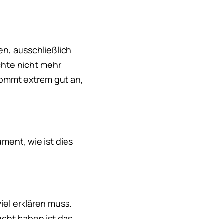
en, ausschließlich
chte nicht mehr
kommt extrem gut an,
ment, wie ist dies
iel erklären muss.
ucht haben ist das