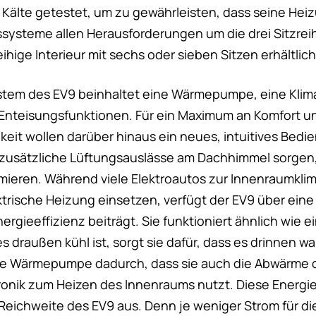
 Kälte getestet, um zu gewährleisten, dass seine Hei
ssysteme allen Herausforderungen um die drei Sitzre
eihige Interieur mit sechs oder sieben Sitzen erhältlich
stem des EV9 beinhaltet eine Wärmepumpe, eine Klim
Enteisungsfunktionen. Für ein Maximum an Komfort u
eit wollen darüber hinaus ein neues, intuitives Bedie
 zusätzliche Lüftungsauslässe am Dachhimmel sorgen,
imieren. Während viele Elektroautos zur Innenraumklim
ktrische Heizung einsetzen, verfügt der EV9 über ei
rgieeffizienz beiträgt. Sie funktioniert ähnlich wie e
 draußen kühl ist, sorgt sie dafür, dass es drinnen w
 die Wärmepumpe dadurch, dass sie auch die Abwärme
ronik zum Heizen des Innenraums nutzt. Diese Energi
e Reichweite des EV9 aus. Denn je weniger Strom für d