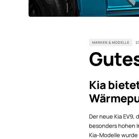
MARKEN & MODELLE
2
Gutes
Kia biet
Wärmepu
Der neue Kia EV9, d
besonders hohen I
Kia-Modelle wurde 