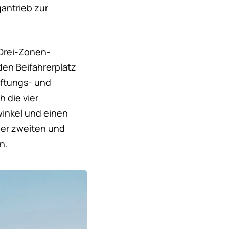
gantrieb zur
 Drei-Zonen-
den Beifahrerplatz
üftungs- und
 die vier
winkel und einen
 der zweiten und
n.