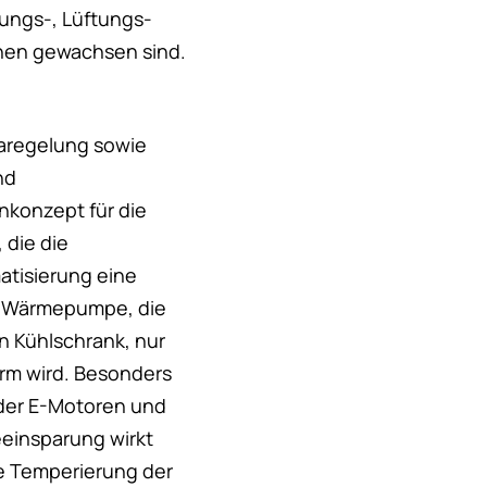
zungs-, Lüftungs-
ihen gewachsen sind.
aregelung sowie
nd
nkonzept für die
 die die
atisierung eine
ne Wärmepumpe, die
in Kühlschrank, nur
arm wird. Besonders
 der E-Motoren und
eeinsparung wirkt
ie Temperierung der