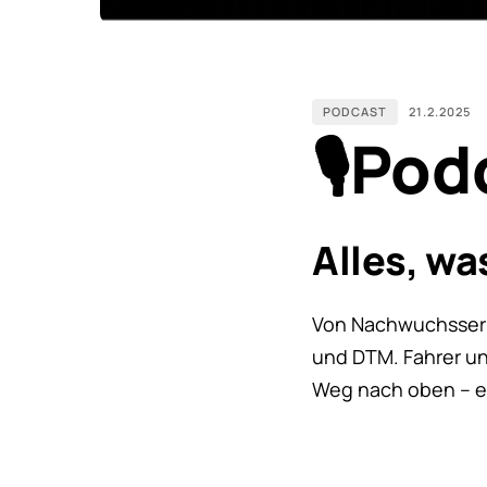
PODCAST
21.2.2025
🎙️Po
Alles, w
Von Nachwuchsserie
und DTM. Fahrer un
Weg nach oben – ehr