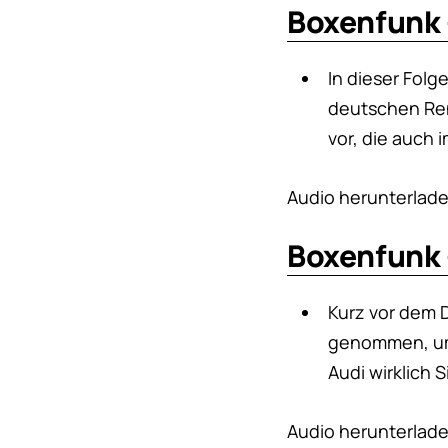
Boxenfunk 
In dieser Fol
deutschen Ren
vor, die auch 
Audio herunterlad
Boxenfunk 
Kurz vor dem 
genommen, um 
Audi wirklich 
Audio herunterlad