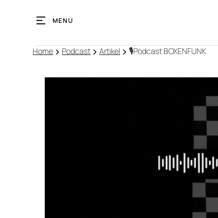
MENU
Home
Podcast
Artikel
🎙️Podcast BOXENFUNK