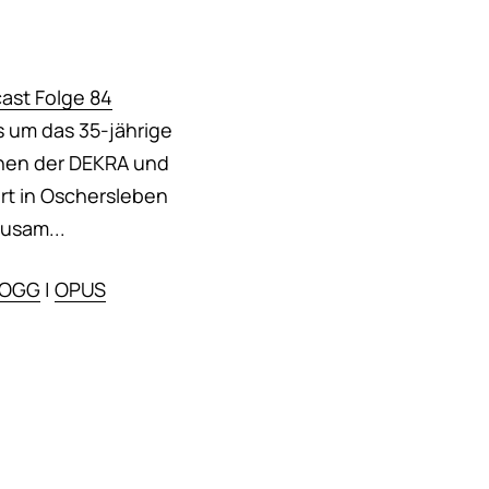
ast Folge 84
es um das 35-jährige
chen der DEKRA und
rt in Oschersleben
Zusam...
OGG
|
OPUS