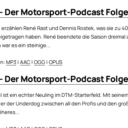
- Der Motorsport-Podcast Folge
ge erzählen René Rast und Dennis Rostek, was sie zu 4
igetragen haben. René beendete die Saison dreimal 
 war es ein steinige...
en:
MP3
|
AAC
|
OGG
|
OPUS
- Der Motorsport-Podcast Folge
l ist ein echter Neuling im DTM-Starterfeld. Mit seine
t er der Underdog zwischen all den Profis und den gro
öheres...