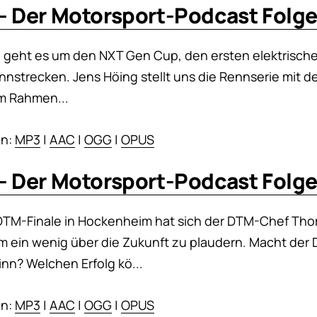
- Der Motorsport-Podcast Folge
ge geht es um den NXT Gen Cup, den ersten elektrisch
nstrecken. Jens Höing stellt uns die Rennserie mit de
im Rahmen...
en:
MP3
|
AAC
|
OGG
|
OPUS
- Der Motorsport-Podcast Folge
DTM-Finale in Hockenheim hat sich der DTM-Chef Tho
ein wenig über die Zukunft zu plaudern. Macht der
Sinn? Welchen Erfolg kö...
en:
MP3
|
AAC
|
OGG
|
OPUS