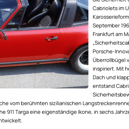
Cabriolets im 
Karosserieform
September 1965
Frankfurt am Ma
„Sicherheitscab
Porsche-Innova
Überrollbügel 
inspiriert. Mi
Dach und klap
entstand Cabri
Sicherheitsbe
rsche vom berühmten sizilianischen Langstreckenrennen
che 911 Targa eine eigenständige Ikone, in sechs Jahr
ntwickelt.