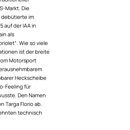
US-Markt. Die
 debütierte im
 auf der IAA in
in als
riolet“. Wie so viele
tionen ist der breite
vom Motorsport
t herausnehmbarem
pbarer Heckscheibe
o-Feeling für
wusste. Den Namen
 Targa Florio ab.
zehnten technisch