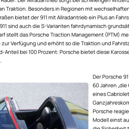
 Räder: Der Allradantrieb sorgt bei schwierigen Witte
an Traktion. Besonders in Regionen mit wechselhafte
aßen bietet der 911 mit Allradantrieb ein Plus an Fahrs
 911 sind auch die S-Varianten fahrdynamisch grundsä
arf stellt das Porsche Traction Management (PTM) m
zur Verfügung und erhöht so die Traktion und Fahrstab
rad-Anteil bei 100 Prozent: Porsche bietet diese Kaross
.
Der Porsche 911
60 Jahren „di
eines Cabriole
Ganzjahreskom
Porsche reagie
Modell einst a
die Sicherheit t