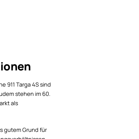
rsionen
he 911 Targa 4S sind
 Zudem stehen im 60.
rkt als
us gutem Grund für