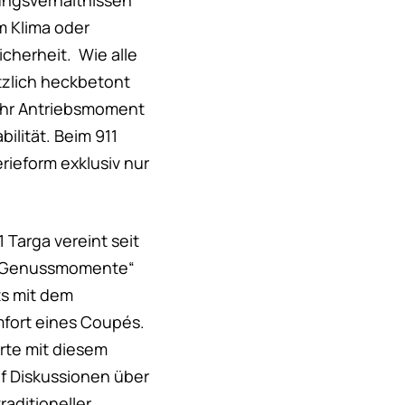
rungsverhältnissen
m Klima oder
icherheit. Wie alle
tzlich heckbetont
ehr Antriebsmoment
ilität. Beim 911
erieform exklusiv nur
 Targa vereint seit
e Genussmomente“
ts mit dem
fort eines Coupés.
rte mit diesem
uf Diskussionen über
raditioneller