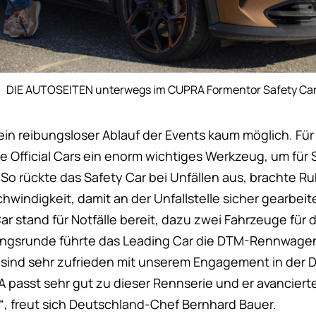
DIE AUTOSEITEN unterwegs im CUPRA Formentor Safety Ca
n reibungsloser Ablauf der Events kaum möglich. Für
e Official Cars ein enorm wichtiges Werkzeug, um für 
So rückte das Safety Car bei Unfällen aus, brachte Ru
hwindigkeit, damit an der Unfallstelle sicher gearbei
r stand für Notfälle bereit, dazu zwei Fahrzeuge für 
ungsrunde führte das Leading Car die DTM-Rennwagen 
r sind sehr zufrieden mit unserem Engagement in der 
A passt sehr gut zu dieser Rennserie und er avanciert
n“, freut sich Deutschland-Chef Bernhard Bauer.