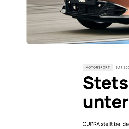
MOTORSPORT
8.11.20
Stets
unte
CUPRA stellt bei d