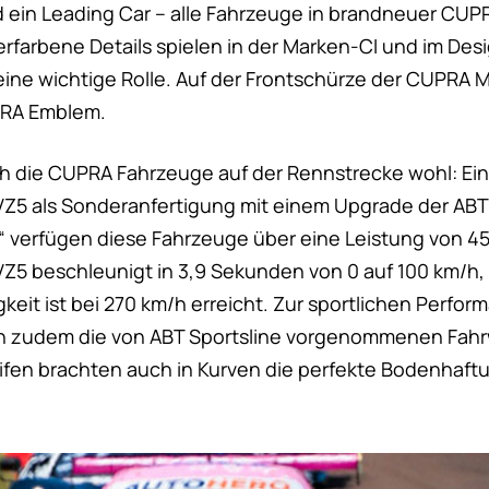
d ein Leading Car – alle Fahrzeuge in brandneuer CUPR
erfarbene Details spielen in der Marken-CI und im De
ne wichtige Rolle. Auf der Frontschürze der CUPRA M
PRA Emblem.
ich die CUPRA Fahrzeuge auf der Rennstrecke wohl: Ein
Z5 als Sonderanfertigung mit einem Upgrade der ABT
 verfügen diese Fahrzeuge über eine Leistung von 45
5 beschleunigt in 3,9 Sekunden von 0 auf 100 km/h, 
eit ist bei 270 km/h erreicht. Zur sportlichen Perfor
n zudem die von ABT Sportsline vorgenommenen Fa
eifen brachten auch in Kurven die perfekte Bodenhaft