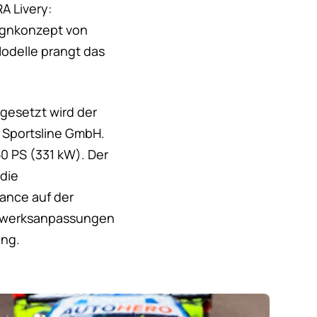
A Livery:
signkonzept von
odelle prangt das
gesetzt wird der
 Sportsline GmbH.
0 PS (331 kW). Der
die
mance auf der
hrwerksanpassungen
ung.