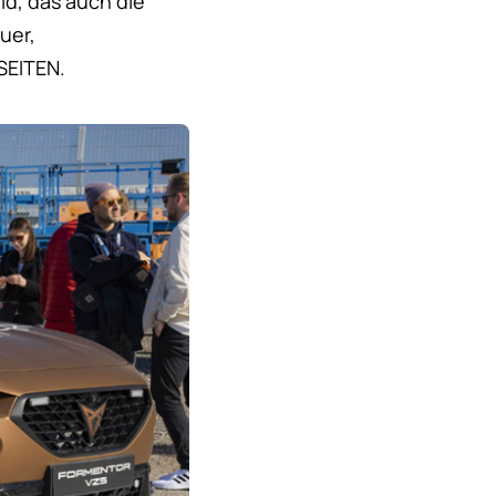
ld, das auch die
uer,
SEITEN.