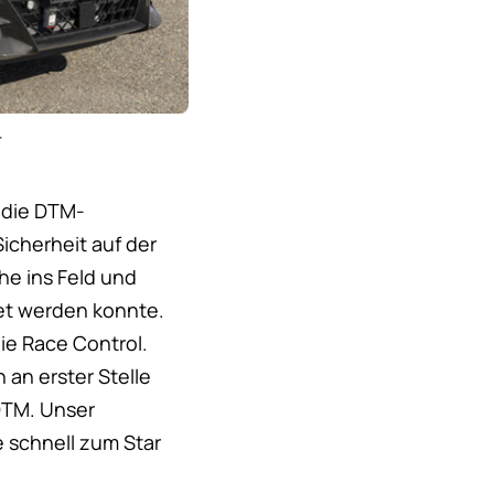
r
 die DTM-
Sicherheit auf der
he ins Feld und
tet werden konnte.
die Race Control.
an erster Stelle
DTM. Unser
e schnell zum Star