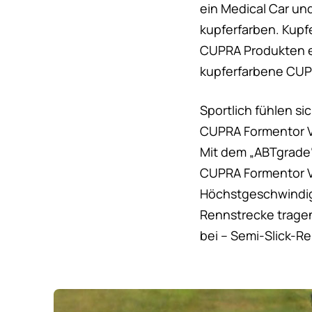
ein Medical Car un
kupferfarben. Kupf
CUPRA Produkten ei
kupferfarbene CU
Sportlich fühlen s
CUPRA Formentor V
Mit dem „ABTgrade“
CUPRA Formentor VZ
Höchstgeschwindigk
Rennstrecke trage
bei – Semi-Slick-R