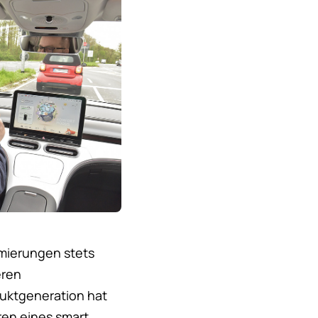
mierungen stets
eren
duktgeneration hat
ren eines smart