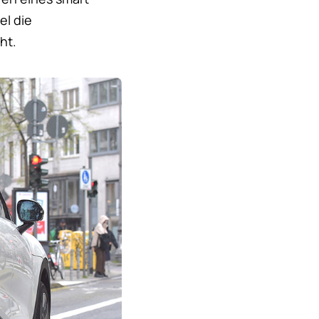
el die
ht.