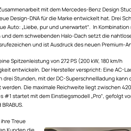
in Zusammenarbeit mit dem Mercedes-Benz Design Stu
eue Design-DNA für die Marke entwickelt hat. Drei Sch
eue Auto: „Liebe, pur und unerwartet“. In Kombination
 und dem schwebenden Halo-Dach setzt die nahtlose
usrufezeichen und ist Ausdruck des neuen Premium-An
eine Spitzenleistung von 272 PS (200 kW, 180 km/h
eit entwickeln. Der Hersteller verspricht: Eine AC-L
in drei Stunden, mit der DC-Superschnellladung kann d
t werden. Die maximale Reichweite liegt zwischen 42
s #1 startet mit dem Einstiegsmodell „Pro“, gefolgt v
d BRABUS.
 ihre Treue
nen Kunden die