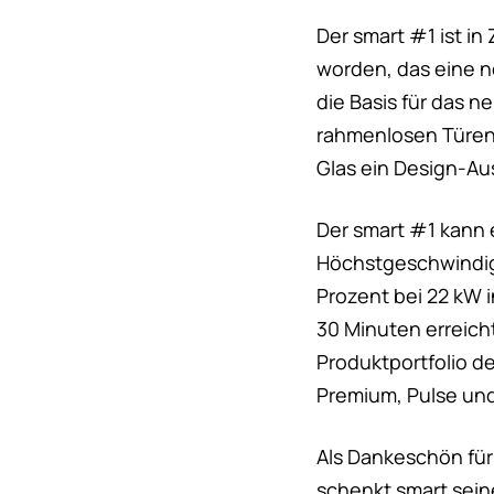
Der smart #1 ist 
worden, das eine n
die Basis für das n
rahmenlosen Türen
Glas ein Design-A
Der smart #1 kann 
Höchstgeschwindigk
Prozent bei 22 kW 
30 Minuten erreich
Produktportfolio de
Premium, Pulse un
Als Dankeschön für
schenkt smart sei