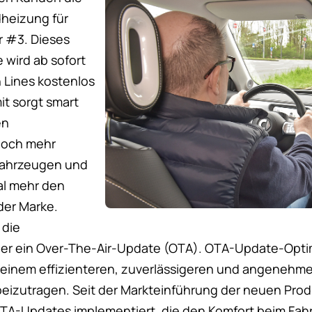
dheizung für
r #3. Dieses
 wird ab sofort
n Lines kostenlos
it sorgt smart
en
noch mehr
 Fahrzeugen und
al mehr den
er Marke.
 die
er ein Over-The-Air-Update (OTA). OTA-Update-Opti
u einem effizienteren, zuverlässigeren und angenehm
 beizutragen. Seit der Markteinführung der neuen Pro
 OTA-Updates implementiert, die den Komfort beim Fah