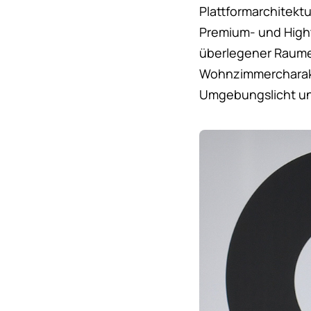
Plattformarchitektu
Premium- und Hight
überlegener Raumef
Wohnzimmercharakt
Umgebungslicht un