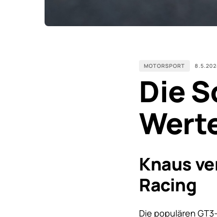
MOTORSPORT
8.5.20
Die S
Werte
Knaus ve
Racing
Die populären GT3