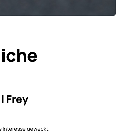
eiche
l Frey
 Interesse geweckt.