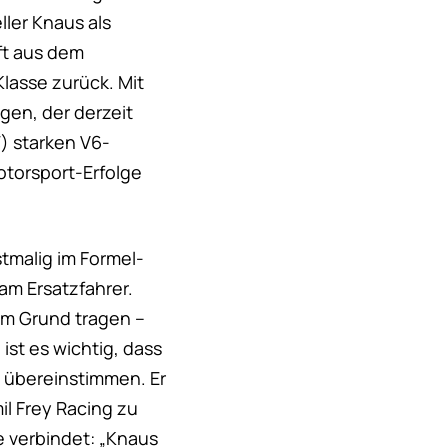
ler Knaus als
ft aus dem
Klasse zurück. Mit
gen, der derzeit
W) starken V6-
torsport-Erfolge
stmalig im Formel-
eam Ersatzfahrer.
em Grund tragen –
ist es wichtig, dass
s übereinstimmen. Er
il Frey Racing zu
de verbindet: „Knaus