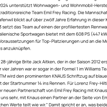
 2024 unterstützt Wohnwagen- und Wohnmobil-Herstel
raditionsreiche Team Emil Frey Racing. Die Mannscha
enwil blickt auf über zwölf Jahre Erfahrung in dieser 
3 setzt das Team auf einen der profiliertesten Rennwa
italienische Sportwagen bietet mit dem 608 PS (447 k
oraussetzungen für Top-Platzierungen und an die Mo
los anzuknüpfen.
 28-jährige Brite Jack Aitken, der in der Saison 2012 er
r vier Jahren war er sogar in der Formel 1 im Williams T
r DTM wird den prominenten KNAUS Schriftzug auf blau
t der Startnummer 14 ins Rennen. Für Lorenz Frey-Hilti 
er neuen Partnerschaft von Emil Frey Racing mit Knau
 uns sehr, mit Knaus einen Partner an der Seite von Em
chen Werte teilt wie wir.” Damit spricht er an, was bei