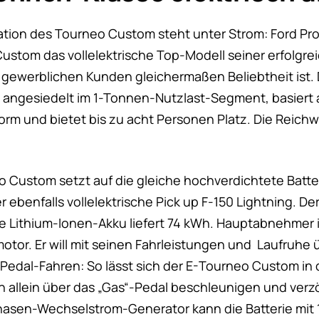
tion des Tourneo Custom steht unter Strom: Ford Pro
stom das vollelektrische Top-Modell seiner erfolgrei
 gewerblichen Kunden gleichermaßen Beliebtheit ist. D
, angesiedelt im 1-Tonnen-Nutzlast-Segment, basiert 
orm und bietet bis zu acht Personen Platz. Die Reichwe
 Custom setzt auf die gleiche hochverdichtete Batte
 ebenfalls vollelektrische Pick up F-150 Lightning. De
te Lithium-Ionen-Akku liefert 74 kWh. Hauptabnehmer i
motor. Er will mit seinen Fahrleistungen und Laufruh
-Pedal-Fahren: So lässt sich der E-Tourneo Custom in 
n allein über das „Gas“-Pedal beschleunigen und verz
asen-Wechselstrom-Generator kann die Batterie mit 