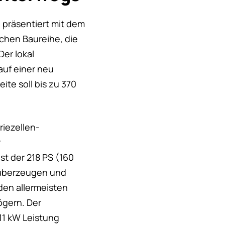
 präsentiert mit dem
chen Baureihe, die
er lokal
auf einer neu
ite soll bis zu 370
riezellen-
r
st der 218 PS (160
e überzeugen und
den allermeisten
ögern. Der
11 kW Leistung