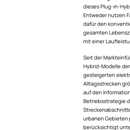
dieses Plug-in-Hyb
Entweder nutzen Fa
dafür den konventi
gesamten Lebenszyk
mit einer Laufleis
Seit der Markteinf
Hybrid-Modelle der 
gesteigerten elekt
Alltagsstrecken gr
auf den Informatio
Betriebsstrategie d
Streckenabschnitte
urbanen Gebieten pr
berücksichtigt unt