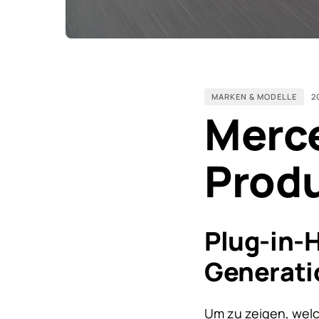
MARKEN & MODELLE
2
Merce
Produ
Plug-in-
Generat
Um zu zeigen, welc