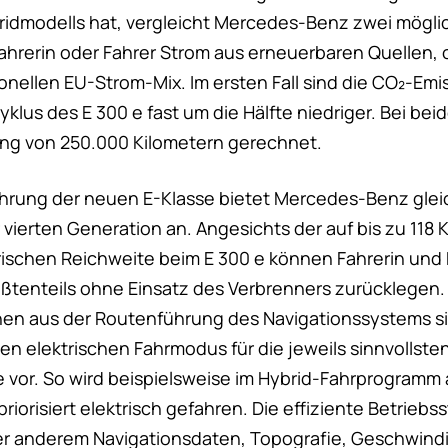
ridmodells hat, vergleicht Mercedes-Benz zwei mögli
hrerin oder Fahrer Strom aus erneuerbaren Quellen,
onellen EU-Strom-Mix. Im ersten Fall sind die CO₂-Em
lus des E 300 e fast um die Hälfte niedriger. Bei bei
tung von 250.000 Kilometern gerechnet.
ührung der neuen E-Klasse bietet Mercedes-Benz gleic
vierten Generation an. Angesichts der auf bis zu 118 
rischen Reichweite beim E 300 e können Fahrerin und 
ößtenteils ohne Einsatz des Verbrenners zurücklegen. 
nen aus der Routenführung des Navigationssystems sie
en elektrischen Fahrmodus für die jeweils sinnvollste
 vor. So wird beispielsweise im Hybrid-Fahrprogramm 
iorisiert elektrisch gefahren. Die effiziente Betriebs
er anderem Navigationsdaten, Topografie, Geschwindi