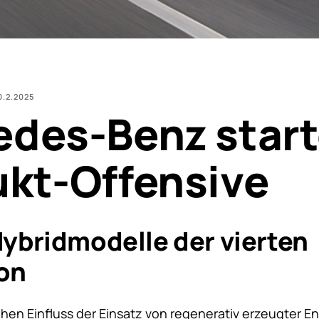
0.2.2025
des-Benz start
kt-Offensive
Hybridmodelle der vierten
ion
hen Einfluss der Einsatz von regenerativ erzeugter E