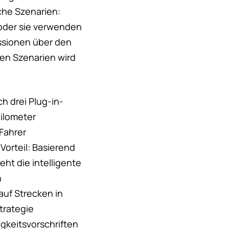
che Szenarien:
 oder sie verwenden
issionen über den
den Szenarien wird
h drei Plug-in-
Kilometer
Fahrer
Vorteil: Basierend
ht die intelligente
n
auf Strecken in
strategie
gkeitsvorschriften