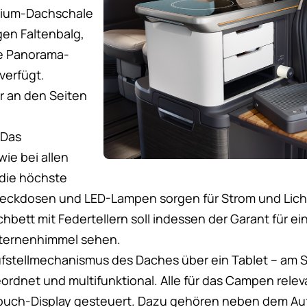
inium-Dachschale
gen Faltenbalg,
ße Panorama-
verfügt.
r an den Seiten
 Das
wie bei allen
n die höchste
eckdosen und LED-Lampen sorgen für Strom und Licht
chbett mit Federtellern soll indessen der Garant für 
Sternenhimmel sehen.
ufstellmechanismus des Daches über ein Tablet – am S
eordnet und multifunktional. Alle für das Campen rele
ouch-Display gesteuert. Dazu gehören neben dem Auf