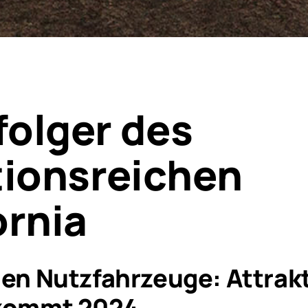
olger des
tionsreichen
ornia
en Nutzfahrzeuge: Attrakt
kommt 2024