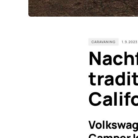
CARAVANING
1.9.2023
Nachf
tradi
Calif
Volkswag
Camper 