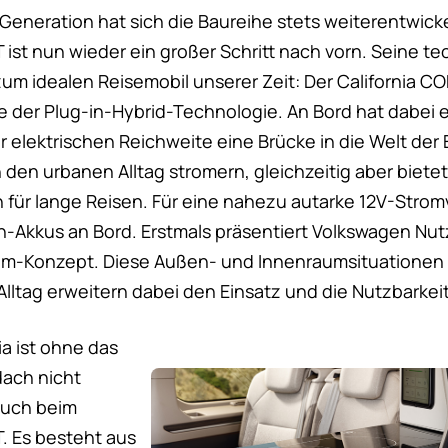
Generation hat sich die Baureihe stets weiterentwick
 ist nun wieder ein großer Schritt nach vorn. Seine t
um idealen Reisemobil unserer Zeit: Der California C
le der Plug-in-Hybrid-Technologie. An Bord hat dabei 
er elektrischen Reichweite eine Brücke in die Welt der
 den urbanen Alltag stromern, gleichzeitig aber biete
für lange Reisen. Für eine nahezu autarke 12V-Stro
n-Akkus an Bord. Erstmals präsentiert Volkswagen Nut
aum-Konzept. Diese Außen- und Innenraumsituationen
Alltag erweitern dabei den Einsatz und die Nutzbarkeit
nia ist ohne das
dach nicht
 auch beim
. Es besteht aus