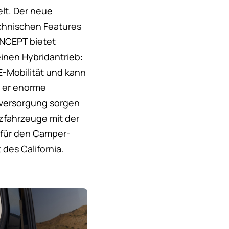
elt. Der neue
echnischen Features
ONCEPT bietet
einen Hybridantrieb:
 E-Mobilität und kann
t er enorme
mversorgung sorgen
zfahrzeuge mit der
 für den Camper-
 des California.