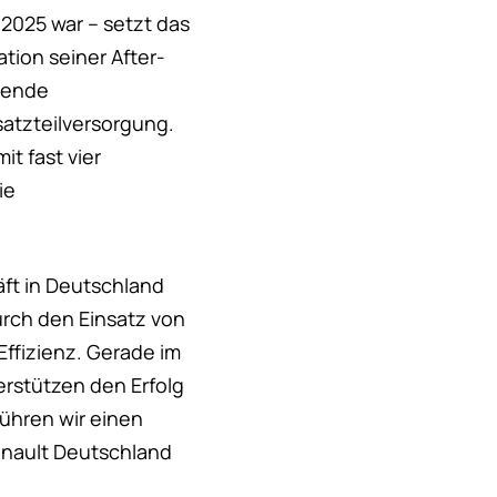
 2025 war – setzt das
ion seiner After-
igende
satzteilversorgung.
t fast vier
ie
äft in Deutschland
rch den Einsatz von
Effizienz. Gerade im
erstützen den Erfolg
ühren wir einen
Renault Deutschland