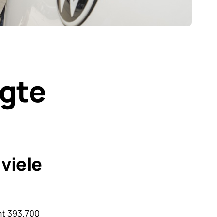
gte
viele
mt 393.700