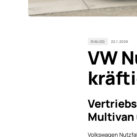
DIALOG
22.1.2026
VW Nu
kräft
Vertriebs
Multivan
Volkswagen Nutzfa