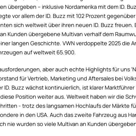
n übergeben – inklusive Nordamerika mit dem ID. Buzz
egte vor allem der ID. Buzz mit 102 Prozent gegenüber
ten sich weltweit über ihren neuen ID. Buzz freuen. E
0 an Kunden übergebene Multivan verhalf dem Raumw
iner langen Geschichte. VWN verdoppelte 2025 die A
ahrzeugen auf weltweit 65.900.
ausforderungen, aber auch echte Highlights für uns ‘N
orstand für Vertrieb, Marketing und Aftersales bei Vo
 ID. Buzz wächst kontinuierlich, ist klarer Marktführ
 diese Position weiter aus. Weltweit haben wir die Sc
ritten - trotz des langsamen Hochlaufs der Märkte für
sondere in den USA. Auch das zweite Fahrzeug aus Ha
h nie wurden so viele Multivan an Kunden übergeben 