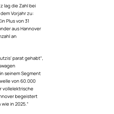
 lag die Zahl bei
 dem Vorjahr zu:
in Plus von 31
under aus Hannover
nzahl an
utzis’ parat gehabt“,
lkswagen
er in seinem Segment
hwelle von 60.000
 vollelektrische
nnover begeistert
wie in 2025.“