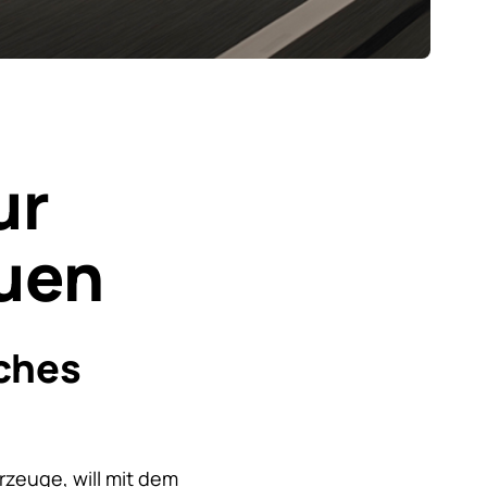
ur
uen
sches
rzeuge, will mit dem