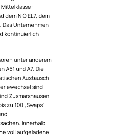
 Mittelklasse-
nd dem NIO EL7, dem
ht. Das Unternehmen
d kontinuierlich
ehören unter anderem
n A61 und A7. Die
matischen Austausch
teriewechsel sind
 sind Zusmarshausen
bis zu 100 „Swaps“
und
rsachen. Innerhalb
ne voll aufgeladene