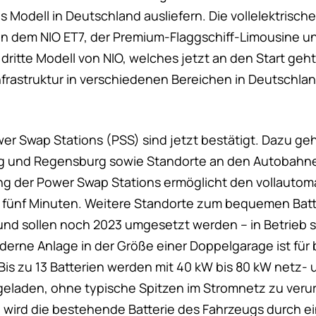
s Modell in Deutschland ausliefern. Die vollelektrische
en dem NIO ET7, der Premium-Flaggschiff-Limousine u
dritte Modell von NIO, welches jetzt an den Start ge
nfrastruktur in verschiedenen Bereichen in Deutschlan
er Swap Stations (PSS) sind jetzt bestätigt. Dazu g
ig und Regensburg sowie Standorte an den Autobahne
ng der Power Swap Stations ermöglicht den vollauto
nd fünf Minuten. Weitere Standorte zum bequemen Bat
 und sollen noch 2023 umgesetzt werden – in Betrieb
derne Anlage in der Größe einer Doppelgarage ist für 
Bis zu 13 Batterien werden mit 40 kW bis 80 kW netz- 
eladen, ohne typische Spitzen im Stromnetz zu veru
 wird die bestehende Batterie des Fahrzeugs durch ei