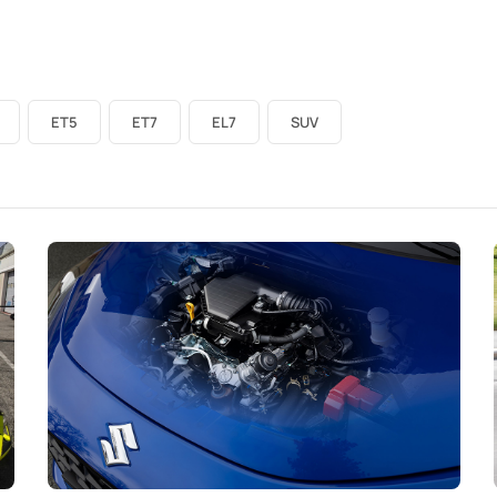
ET5
ET7
EL7
SUV