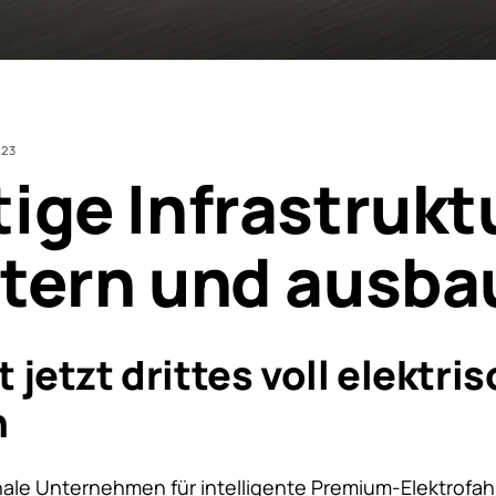
023
ige Infrastrukt
tern und ausba
t jetzt drittes voll elektri
n
onale Unternehmen für intelligente Premium-Elektrofah