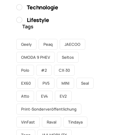
Technologie
Lifestyle
Tags
Geely
Peaq
JAECOO
OMODA 9 PHEV
Seltos
Polo
#2
CX-30
EX60
PV5
MINI
Seal
Atto
EV4
EV2
Print-Sonderveröffentlichung
VinFast
Raval
Tindaya