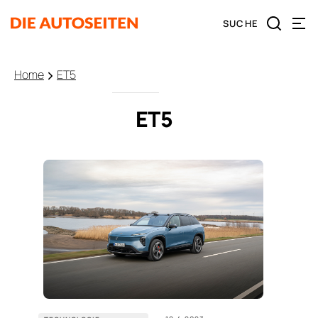
Home
ET5
ET5