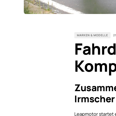
MARKEN & MODELLE
2
Fahr
Komp
Zusammen
Irmsche
Leapmotor startet 