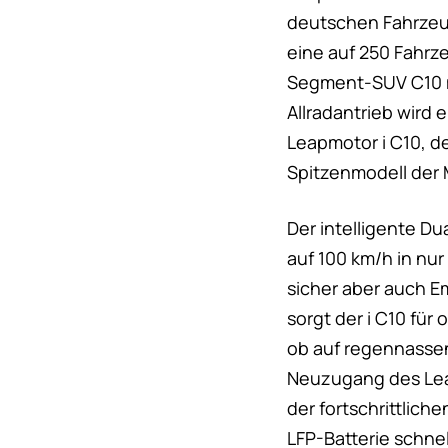
deutschen Fahrzeug
eine auf 250 Fahrz
Segment-SUV C10 mi
Allradantrieb wird
Leapmotor i C10, d
Spitzenmodell der 
Der intelligente D
auf 100 km/h in nur
sicher aber auch E
sorgt der i C10 für
ob auf regennasse
Neuzugang des Leap
der fortschrittlich
LFP-Batterie schnel