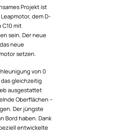
nsames Projekt ist
n Leapmotor, dem D-
n C10 mit
hen sein. Der neue
 das neue
pmotor setzen.
schleunigung von 0
 das gleichzeitig
ieb ausgestattet
hselnde Oberflächen –
gen. Der jüngste
an Bord haben. Dank
peziell entwickelte