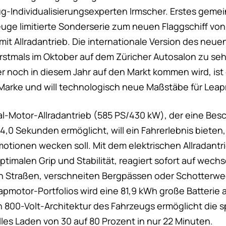
-Individualisierungsexperten Irmscher. Erstes gemei
euge limitierte Sonderserie zum neuen Flaggschiff vo
t Allradantrieb. Die internationale Version des neue
 erstmals im Oktober auf dem Züricher Autosalon zu se
er noch in diesem Jahr auf den Markt kommen wird, ist
Marke und will technologisch neue Maßstäbe für Lea
ual-Motor-Allradantrieb (585 PS/430 kW), der eine Be
 4,0 Sekunden ermöglicht, will ein Fahrerlebnis bieten,
motionen wecken soll. Mit dem elektrischen Allradantr
 optimalen Grip und Stabilität, reagiert sofort auf wec
n Straßen, verschneiten Bergpässen oder Schotterwe
motor-Portfolios wird eine 81,9 kWh große Batterie 
en 800-Volt-Architektur des Fahrzeugs ermöglicht die s
les Laden von 30 auf 80 Prozent in nur 22 Minuten.