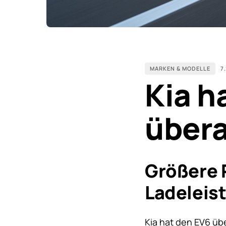
MARKEN & MODELLE
7
Kia h
übera
Größere 
Ladeleist
Kia hat den EV6 übe