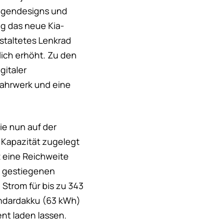
elgendesigns und
ig das neue Kia-
staltetes Lenkrad
ich erhöht. Zu den
gitaler
Fahrwerk und eine
ie nun auf der
 Kapazität zugelegt
 eine Reichweite
ls gestiegenen
Strom für bis zu 343
andardakku (63 kWh)
nt laden lassen.