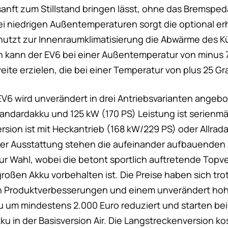
anft zum Stillstand bringen lässt, ohne das Bremspeda
i niedrigen Außentemperaturen sorgt die optional erh
utzt zur Innenraumklimatisierung die Abwärme des K
 kann der EV6 bei einer Außentemperatur von minus 
ite erzielen, die bei einer Temperatur von plus 25 Gra
EV6 wird unverändert in drei Antriebsvarianten angeb
andardakku und 125 kW (170 PS) Leistung ist serienm
rsion ist mit Heckantrieb (168 kW/229 PS) oder Allrad
i der Ausstattung stehen die aufeinander aufbauenden
ur Wahl, wobei die betont sportlich auftretende Topv
roßen Akku vorbehalten ist. Die Preise haben sich tro
en Produktverbesserungen und einem unverändert h
 um mindestens 2.000 Euro reduziert und starten bei
u in der Basisversion Air. Die Langstreckenversion ko