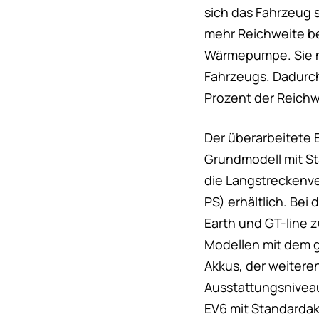
sich das Fahrzeug s
mehr Reichweite be
Wärmepumpe. Sie n
Fahrzeugs. Dadurch
Prozent der Reichwe
Der überarbeitete 
Grundmodell mit St
die Langstreckenve
PS) erhältlich. Be
Earth und GT-line z
Modellen mit dem g
Akkus, der weiter
Ausstattungsniveau
EV6 mit Standardakk