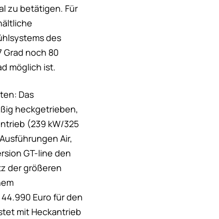
l zu betätigen. Für
ältliche
ühlsystems des
7 Grad noch 80
d möglich ist.
oten: Das
äßig heckgetrieben,
antrieb (239 kW/325
 Ausführungen Air,
ersion GT-line den
tz der größeren
ohem
 44.990 Euro für den
stet mit Heckantrieb