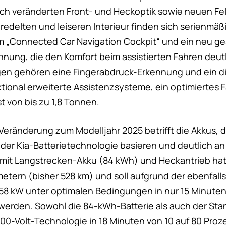
isch veränderten Front- und Heckoptik sowie neuen F
redelten und leiseren Interieur finden sich serienmäß
 „Connected Car Navigation Cockpit“ und ein neu ge
nung, die den Komfort beim assistierten Fahren deutl
en gehören eine Fingerabdruck-Erkennung und ein di
ktional erweiterte Assistenzsysteme, ein optimiertes 
 von bis zu 1,8 Tonnen.
eränderung zum Modelljahr 2025 betrifft die Akkus, d
 der Kia-Batterietechnologie basieren und deutlich an
 mit Langstrecken-Akku (84 kWh) und Heckantrieb hat
ometern (bisher 528 km) und soll aufgrund der ebenfal
58 kW unter optimalen Bedingungen in nur 15 Minuten 
werden. Sowohl die 84-kWh-Batterie als auch der St
00-Volt-Technologie in 18 Minuten von 10 auf 80 Proze