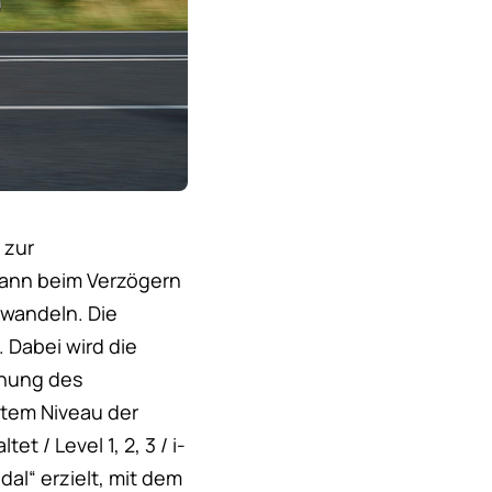
 zur
kann beim Verzögern
mwandeln. Die
 Dabei wird die
nnung des
htem Niveau der
/ Level 1, 2, 3 / i-
al“ erzielt, mit dem