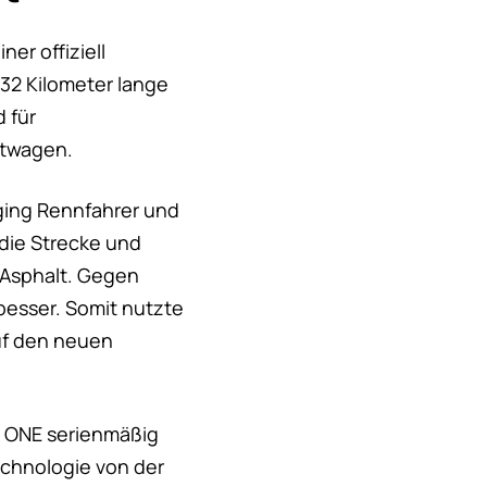
er offiziell
832 Kilometer lange
 für
rtwagen.
 ging Rennfahrer und
die Strecke und
-Asphalt. Gegen
esser. Somit nutzte
auf den neuen
G ONE serienmäßig
echnologie von der