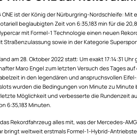
E ist der König der Nürburgring-Nordschleife: Mit ein
ariell beglaubigten Zeit von 6:35,183 min für die 20,
Hypercar mit Formel-1 Technologie einen neuen Rekord
t Straßenzulassung sowie in der Kategorie Superspo
fand am 28. Oktober 2022 statt: Um exakt 17:14:31 Uhr
fter Maro Engel zum letzten Versuch des Tages auf 
abelzeit in den legendären und anspruchsvollen Eifel
lots wurden die Bedingungen von Minute zu Minute b
erletzte Möglichkeit und verbesserte die Rundenzeit 
von 6:35,183 Minuten.
 das Rekordfahrzeug alles mit, was der Mercedes-AM
ar bringt weltweit erstmals Formel-1-Hybrid-Antriebst