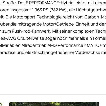
e Straße. Der E PERFORMANCE-Hybrid leistet mit ein
toren insgesamt 1.063 PS (782 kW), die Höchstgeschwi
elt. Die Motorsport-Technologie reicht vom Carbon-
über die mittragende Motor/Getriebe-Einheit und der
n zum Push-rod-Fahrwerk. Mit seiner komplexen Techn
es-AMG ONE teilweise sogar noch mehr als ein Forme
ollvariablen Allradantrieb AMG Performance 4MATIC+ mi
erachse und elektrisch angetriebener Vorderachse mi