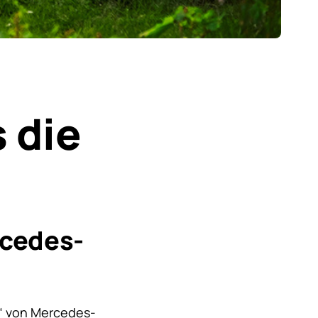
 die
rcedes-
l“ von Mercedes-