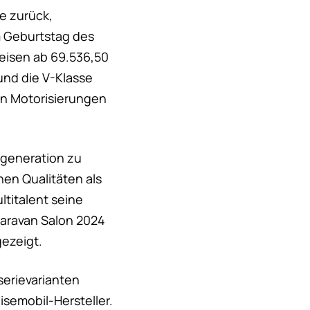
te zurück,
m Geburtstag des
reisen ab 69.536,50
und die V-Klasse
ren Motorisierungen
lgeneration zu
en Qualitäten als
titalent seine
Caravan Salon 2024
gezeigt.
serievarianten
isemobil-Hersteller.