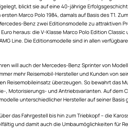
elegt, blickt sie auf eine 40-jährige Erfolgsgeschich
ersten Marco Polo 1984, damals auf Basis des T1. Zu
Mercedes-Benz zwei Editionsmodelle zu attraktiven P
Euro heraus: die V-Klasse Marco Polo Edition Classic 
 AMG Line. Die Editionsmodelle sind in allen verfügba
ahren will auch der Mercedes-Benz Sprinter von Model
mmer mehr Reisemobil-Hersteller und Kunden von sein
den Reisemobileinsatz überzeugen. So bewahrt das Mul
rie-, Motorisierungs- und Antriebsvarianten. Auf dem 
odelle unterschiedlicher Hersteller auf seiner Basis 
er das Fahrgestell bis hin zum Triebkopf – die Karos
elfältig und damit auch die Umbaumöglichkeiten für Re