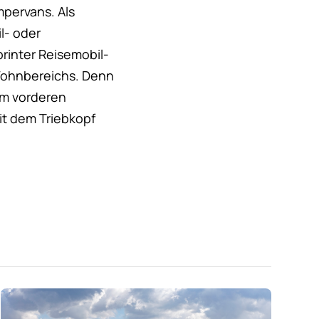
mpervans. Als
l- oder
printer Reisemobil-
 Wohnbereichs. Denn
im vorderen
it dem Triebkopf