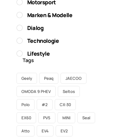
Motorsport
Marken & Modelle
Dialog
Technologie
Lifestyle
Tags
Geely
Peaq
JAECOO
OMODA 9 PHEV
Seltos
Polo
#2
CX-30
EX60
PV5
MINI
Seal
Atto
EV4
EV2