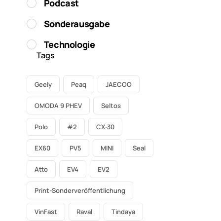
Podcast
Sonderausgabe
Technologie
Tags
Geely
Peaq
JAECOO
OMODA 9 PHEV
Seltos
Polo
#2
CX-30
EX60
PV5
MINI
Seal
Atto
EV4
EV2
Print-Sonderveröffentlichung
VinFast
Raval
Tindaya