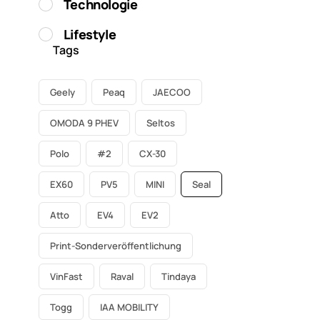
Technologie
Lifestyle
Tags
Geely
Peaq
JAECOO
OMODA 9 PHEV
Seltos
Polo
#2
CX-30
EX60
PV5
MINI
Seal
Atto
EV4
EV2
Print-Sonderveröffentlichung
VinFast
Raval
Tindaya
Togg
IAA MOBILITY