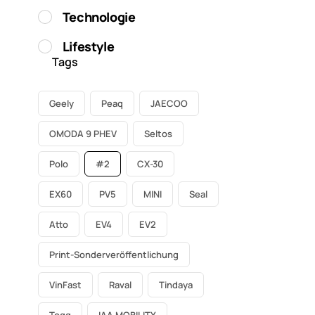
Technologie
Lifestyle
Tags
Geely
Peaq
JAECOO
OMODA 9 PHEV
Seltos
Polo
#2
CX-30
EX60
PV5
MINI
Seal
Atto
EV4
EV2
Print-Sonderveröffentlichung
VinFast
Raval
Tindaya