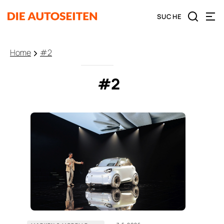
Home
#2
#2