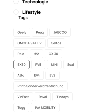
Technologie
Lifestyle
Tags
Geely
Peaq
JAECOO
OMODA 9 PHEV
Seltos
Polo
#2
CX-30
EX60
PV5
MINI
Seal
Atto
EV4
EV2
Print-Sonderveröffentlichung
VinFast
Raval
Tindaya
Togg
IAA MOBILITY