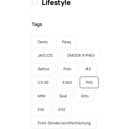
Lifestyle
Tags
Geely
Peaq
JAECOO
OMODA 9 PHEV
Seltos
Polo
#2
CX-30
EX60
PV5
MINI
Seal
Atto
EV4
EV2
Print-Sonderveröffentlichung