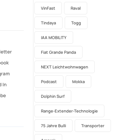
VinFast
Raval
Tindaya
Togg
IAA MOBILITY
etter
Fiat Grande Panda
book
NEXT Leichtwohnwagen
gram
Podcast
Mokka
 In
ube
Dolphin Surf
Range-Extender-Technologie
75 Jahre Bulli
Transporter