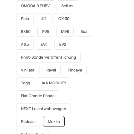
OMODA 9 PHEV
Seltos
Polo
#2
CX-30
EX60
PV5
MINI
Seal
Atto
EV4
EV2
Print-Sonderveröffentlichung
VinFast
Raval
Tindaya
Togg
IAA MOBILITY
Fiat Grande Panda
NEXT Leichtwohnwagen
Podcast
Mokka