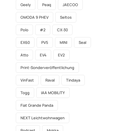
Geely
Peaq
JAECOO
OMODA 9 PHEV
Seltos
Polo
#2
CX-30
EX60
PV5
MINI
Seal
Atto
EV4
EV2
Print-Sonderveröffentlichung
VinFast
Raval
Tindaya
Togg
IAA MOBILITY
Fiat Grande Panda
NEXT Leichtwohnwagen
Podcast
Mokka