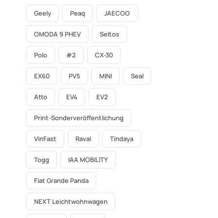
Geely
Peaq
JAECOO
OMODA 9 PHEV
Seltos
Polo
#2
CX-30
EX60
PV5
MINI
Seal
Atto
EV4
EV2
Print-Sonderveröffentlichung
VinFast
Raval
Tindaya
Togg
IAA MOBILITY
Fiat Grande Panda
NEXT Leichtwohnwagen