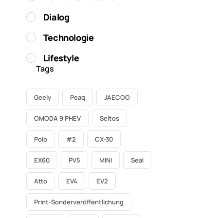
Dialog
Technologie
Lifestyle
Tags
Geely
Peaq
JAECOO
OMODA 9 PHEV
Seltos
Polo
#2
CX-30
EX60
PV5
MINI
Seal
Atto
EV4
EV2
Print-Sonderveröffentlichung