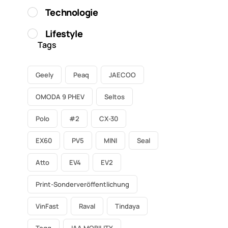
Technologie
Lifestyle
Tags
Geely
Peaq
JAECOO
OMODA 9 PHEV
Seltos
Polo
#2
CX-30
EX60
PV5
MINI
Seal
Atto
EV4
EV2
Print-Sonderveröffentlichung
VinFast
Raval
Tindaya