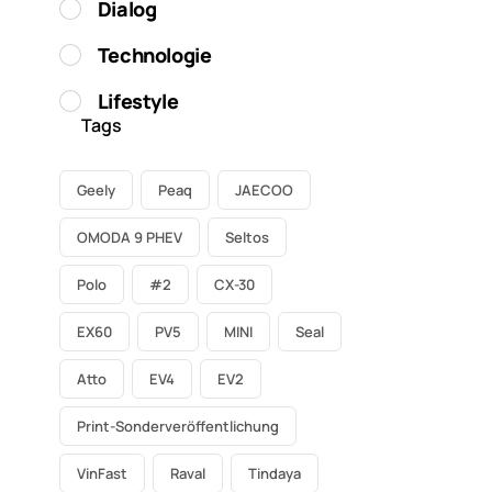
Dialog
Technologie
Lifestyle
Tags
Geely
Peaq
JAECOO
OMODA 9 PHEV
Seltos
Polo
#2
CX-30
EX60
PV5
MINI
Seal
Atto
EV4
EV2
Print-Sonderveröffentlichung
VinFast
Raval
Tindaya