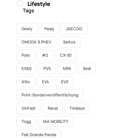
Lifestyle
Tags
Geely
Peaq
JAECOO
OMODA 9 PHEV
Seltos
Polo
#2
CX-30
EX60
PV5
MINI
Seal
Atto
EV4
EV2
Print-Sonderveröffentlichung
VinFast
Raval
Tindaya
Togg
IAA MOBILITY
Fiat Grande Panda