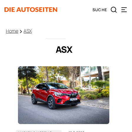
Home
ASX
ASX