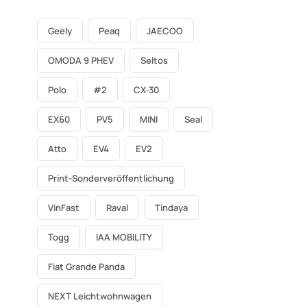
Geely
Peaq
JAECOO
OMODA 9 PHEV
Seltos
Polo
#2
CX-30
EX60
PV5
MINI
Seal
Atto
EV4
EV2
Print-Sonderveröffentlichung
VinFast
Raval
Tindaya
Togg
IAA MOBILITY
Fiat Grande Panda
NEXT Leichtwohnwagen