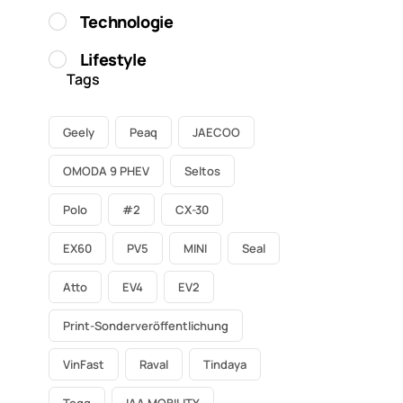
Technologie
Lifestyle
Tags
Geely
Peaq
JAECOO
OMODA 9 PHEV
Seltos
Polo
#2
CX-30
EX60
PV5
MINI
Seal
Atto
EV4
EV2
Print-Sonderveröffentlichung
VinFast
Raval
Tindaya