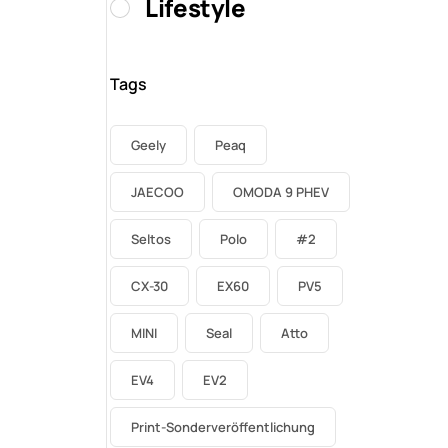
Lifestyle
Tags
Geely
Peaq
JAECOO
OMODA 9 PHEV
Seltos
Polo
#2
CX-30
EX60
PV5
MINI
Seal
Atto
EV4
EV2
Print-Sonderveröffentlichung