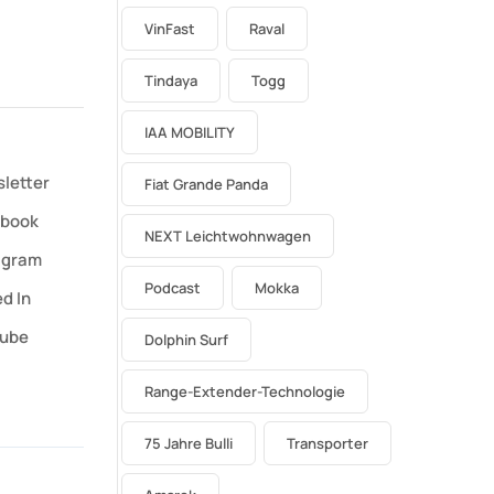
VinFast
Raval
Tindaya
Togg
IAA MOBILITY
letter
Fiat Grande Panda
book
NEXT Leichtwohnwagen
agram
Podcast
Mokka
d In
ube
Dolphin Surf
Range-Extender-Technologie
75 Jahre Bulli
Transporter