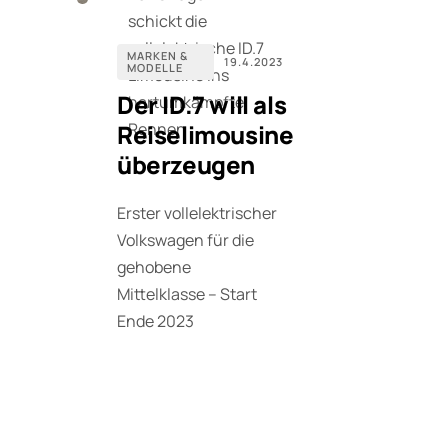
schickt die
vollelektrische ID.7
MARKEN &
19.4.2023
MODELLE
Limousine ins
Der ID.7 will als
hartumkämpfte
Rennen
Reiselimousine
überzeugen
Erster vollelektrischer
Volkswagen für die
gehobene
Mittelklasse – Start
Ende 2023