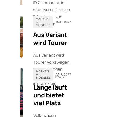
ID.7 Limousine ist
eines von elf neuen
E-Modellen von
MARKEN
&
15.11.2023
Volkswagen
MODELLE
Aus Variant
wird Tourer
Aus Variant wird
Tourer Volkswagen
präsentiert den
MARKEN
&
25.9.2023
neuen ID.7 Tourer
MODELLE
im Tarnkleid
Länge läuft
und bietet
viel Platz
Volkswagen