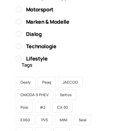
Motorsport
Marken & Modelle
Dialog
Technologie
Lifestyle
Tags
Geely
Peaq
JAECOO
OMODA 9 PHEV
Seltos
Polo
#2
CX-30
EX60
PV5
MINI
Seal