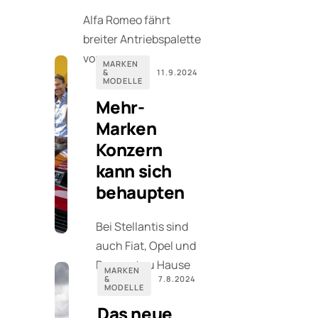
Alfa Romeo fährt
breiter Antriebspalette
vor
MARKEN
&
11.9.2024
MODELLE
Mehr-
Marken
Konzern
kann sich
behaupten
Bei Stellantis sind
auch Fiat, Opel und
Peugeot zu Hause
MARKEN
&
7.8.2024
MODELLE
Das neue