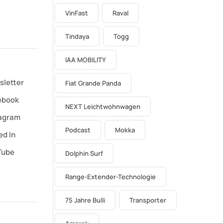
VinFast
Raval
Tindaya
Togg
IAA MOBILITY
sletter
Fiat Grande Panda
ebook
NEXT Leichtwohnwagen
tagram
Podcast
Mokka
ed In
Tube
Dolphin Surf
Range-Extender-Technologie
75 Jahre Bulli
Transporter