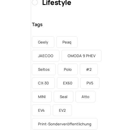
Lifestyle
Tags
Geely
Peaq
JAECOO
OMODA 9 PHEV
Seltos
Polo
#2
CX-30
EX60
PV5
MINI
Seal
Atto
EV4
EV2
Print-Sonderveröffentlichung