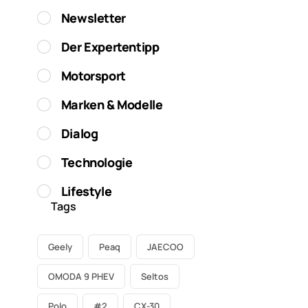
Newsletter
Der Expertentipp
Motorsport
Marken & Modelle
Dialog
Technologie
Lifestyle
Tags
Geely
Peaq
JAECOO
OMODA 9 PHEV
Seltos
Polo
#2
CX-30